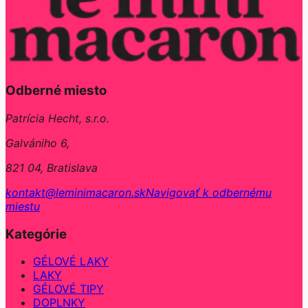
Odberné miesto
Patrícia Hecht, s.r.o.
Galvániho 6,
821 04, Bratislava
kontakt@leminimacaron.sk
Navigovať k odbernému
miestu
Kategórie
GÉLOVÉ LAKY
LAKY
GÉLOVÉ TIPY
DOPLNKY