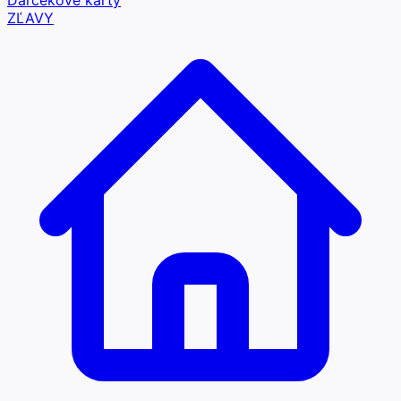
Darčekové karty
ZĽAVY