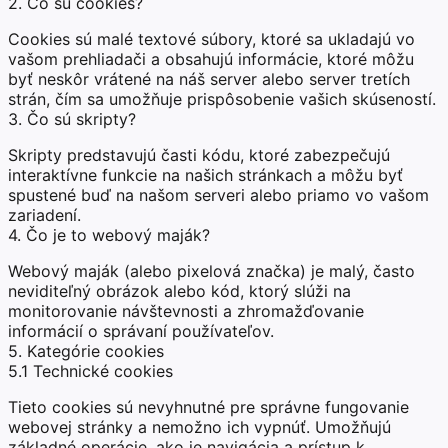
2. Čo sú cookies?
Cookies sú malé textové súbory, ktoré sa ukladajú vo
vašom prehliadači a obsahujú informácie, ktoré môžu
byť neskôr vrátené na náš server alebo server tretích
strán, čím sa umožňuje prispôsobenie vašich skúseností.
3. Čo sú skripty?
Skripty predstavujú časti kódu, ktoré zabezpečujú
interaktívne funkcie na našich stránkach a môžu byť
spustené buď na našom serveri alebo priamo vo vašom
zariadení.
4. Čo je to webový maják?
Webový maják (alebo pixelová značka) je malý, často
neviditeľný obrázok alebo kód, ktorý slúži na
monitorovanie návštevnosti a zhromažďovanie
informácií o správaní používateľov.
5. Kategórie cookies
5.1 Technické cookies
Tieto cookies sú nevyhnutné pre správne fungovanie
webovej stránky a nemožno ich vypnúť. Umožňujú
základné operácie, ako je navigácia a prístup k