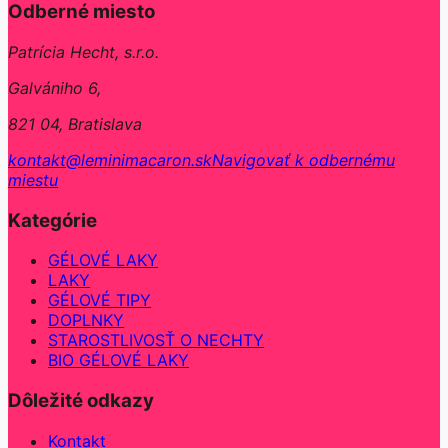
Odberné miesto
Patrícia Hecht, s.r.o.
Galvániho 6,
821 04, Bratislava
kontakt@leminimacaron.sk
Navigovať k odbernému
miestu
Kategórie
GÉLOVÉ LAKY
LAKY
GÉLOVÉ TIPY
DOPLNKY
STAROSTLIVOSŤ O NECHTY
BIO GÉLOVÉ LAKY
Dôležité odkazy
Kontakt