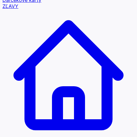
Darčekové karty
ZĽAVY