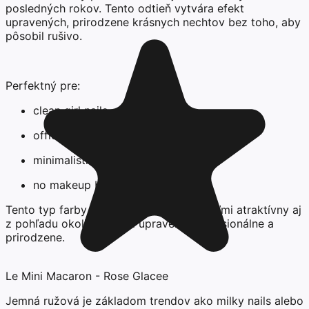
posledných rokov. Tento odtieň vytvára efekt
upravených, prirodzene krásnych nechtov bez toho, aby
pôsobil rušivo.
Perfektný pre:
clean girl nails
office nails
minimalistickú manikúru
no makeup beauty look
Tento typ farby je často vnímaný ako veľmi atraktívny aj
z pohľadu okolia, pôsobí upravene, profesionálne a
prirodzene.
Le Mini Macaron - Rose Glacee
Jemná ružová je základom trendov ako milky nails alebo