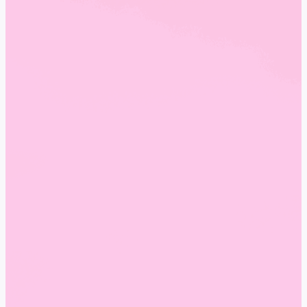
moderná verzia klasiky.
Clean girl nails: krátke, lesklé, neutrálne nechty bez
zdobenia.
Accent nail: jeden výraznejší necht ako detail.
Glazed donut nails: jemne perleťový, zasklený efekt
s vysokým leskom, ktorý pôsobí luxusne a zároveň
prirodzene.
Chrome nails: zrkadlovo lesklý kovový povrch pre
odvážny a moderný vzhľad.
Aura nails: farebný gradient so svetlejším stredom
vytvára efekt jemnej žiary.
Jelly nails: priesvitné, želé nechty v hravých
farbách, ideálne najmä na jar a leto.
Velvet nails: magnetický efekt pripomínajúci zamat,
nechty sa menia podľa dopadu svetla.
Lip gloss nails: prirodzene ružový, extra lesklý