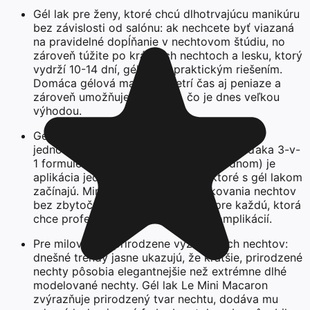
Gél lak pre ženy, ktoré chcú dlhotrvajúcu manikúru
bez závislosti od salónu: ak nechcete byť viazaná
na pravidelné dopĺňanie v nechtovom štúdiu, no
zároveň túžite po krásnych nechtoch a lesku, ktorý
vydrží 10-14 dní, gél lak je praktickým riešením.
Domáca gélová manikúra šetrí čas aj peniaze a
zároveň umožňuje flexibilitu, čo je dnes veľkou
výhodou.
Gél lak pre začiatočníčky, ktoré hľadajú
jednoduchý spôsob lakovania nechtov: vďaka 3-v-
1 formule (báza, farba a top coat v jednom) je
aplikácia jednoduchá aj pre ženy, ktoré s gél lakom
začínajú. Minimalistický systém lakovania nechtov
bez zbytočných krokov je ideálny pre každú, ktorá
chce profesionálny výsledok bez komplikácií.
Pre milovníčky prirodzene vyzerajúcich nechtov:
dnešné trendy jasne ukazujú, že kratšie, prirodzené
nechty pôsobia elegantnejšie než extrémne dlhé
modelované nechty. Gél lak Le Mini Macaron
zvýrazňuje prirodzený tvar nechtu, dodáva mu