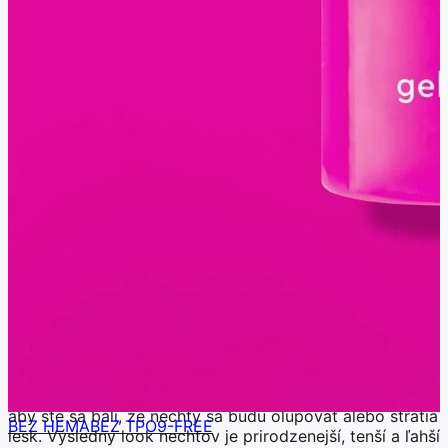
ponúka výdrž na nechte, na ktorú sa môžete spoľahnúť
aj pri aktívnom životnom štýle. Či už pracujete, cestujete
alebo sa staráte o rodinu a
bábätko
, nechty zostanú
upravené bez častých opráv. Ak hľadáte manikúru, ktorá
spája krásu, pohodlie a prirodzenosť, gél laky Le Mini
Macaron ponúkajú praktické riešenie pre každodennú
eleganciu.
Ako dlho gél lak Le Mini Macaron vydrží?
Ak váhate a vyberáte medzi gél lakom a gélovými
lepenými nechtami, tak prvá otázka je väčšinou výdrž.
To koľko lak na nechtoch vydrží je jedným z
najčastejších rozhodovacích faktorov a zákazníčky sa
pýtajú najmä na to, koľko dní vydržia nechty krásne
upravené bez opravovania či odlupovania.
Gél lak Le Mini Macaron
Bežne vydržia približne 10-14 dní. Gél lak sa vytvrdzuje
v LED lampe, takže je odolnejší voči zodratiu aj
každodennému používaniu. Nemusíte na nechty dávať
pozor a môžete robiť všetko čo potrebujete, bez toho
aby ste sa báli, že nechty sa budú olupovať alebo stratia
BEZ HEMA
BEZ TPO
9-FREE
lesk. Výsledný look nechtov je prirodzenejší, tenší a ľahší