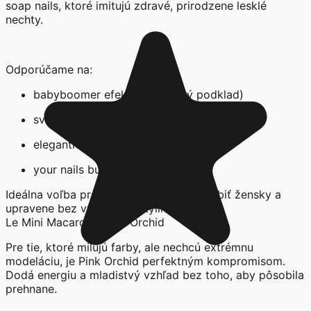
soap nails, ktoré imitujú zdravé, prirodzene lesklé
nechty.
Odporúčame na:
babyboomer efekt (ako jemný podklad)
svadobnú manikúru
elegantné krátke nechty
your nails but better look
Ideálna voľba pre ženy, ktoré chcú pôsobiť žensky a
upravene bez výrazného stylingu.
Le Mini Macaron - Pink Orchid
Pre tie, ktoré milujú farby, ale nechcú extrémnu
modeláciu, je Pink Orchid perfektným kompromisom.
Dodá energiu a mladistvý vzhľad bez toho, aby pôsobila
prehnane.