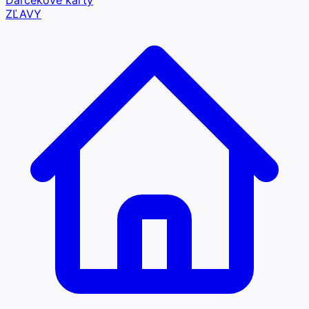
Darčekové karty
ZĽAVY