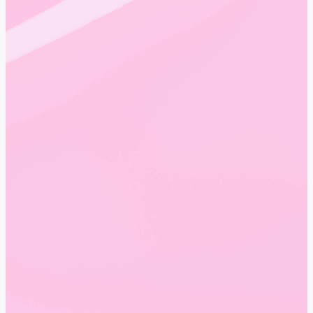
Teplé odtiene dodávajú pokožke zdravší a opálenejší
vzhľad. Persimmon je ideálny, ak chcete niečo trendy, no
stále nositeľné.
Perfektný na:
summer nails
glazed skin aesthetic
beach look
accent color
Aké nail trendy techniky môžete s týmito farbami
vytvoriť?
Babyboomer nails: jemný farebný prechod z
ružovej do bielej, extrémne vyhľadávaný trend.
Milky / Soap nails: polotransparentný, čistý efekt
zdravých nechtov.
Micro French: ultra tenká francúzska linka,