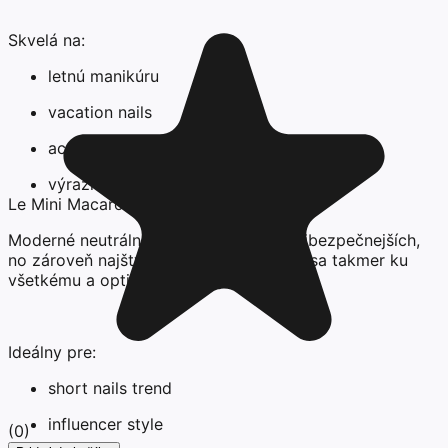
Skvelá na:
letnú manikúru
vacation nails
accent nail trend
výraznú, no stále elegantnú farbu
Le Mini Macaron - Con Altura
Moderné neutrálne tóny sú jednou z najbezpečnejších,
no zároveň najštýlovejších volieb. Hodí sa takmer ku
všetkému a opticky predlžuje prsty.
Ideálny pre:
short nails trend
influencer style
(
0
)