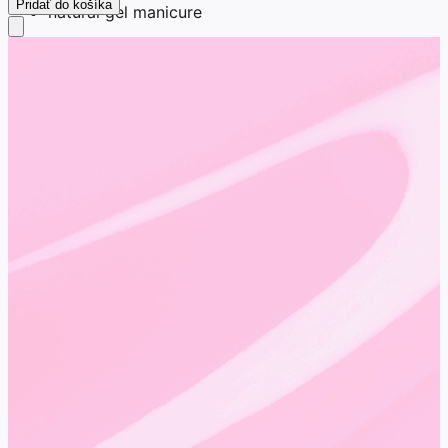
Pridať do košíka
natural gel manicure
everyday nails
Tento typ odtieňa je mimoriadne populárny aj pred
kamerou, pôsobí čisto a nerušivo.
Le Mini Macaron - Chamomile
Pastelové farby sa pravidelne vracajú každú jar a leto.
Chamomile pôsobí sviežo, mladistvo a veľmi prirodzene.
Najlepšie funguje pri:
micro french
pastel nail trend
minimalistickom nail arte
fresh spring look
Le Mini Macaron - Persimmon