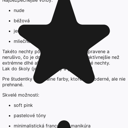
nude
béžová
jemná ružová
mliečne odtiene
Takéto nechty pôsobia profesionálne, upravene a
nerušivo, čo je dnes považované za atraktívnejšie než
extrémne dlhé alebo výrazné modelované nechty.
Lak do školy (jemný, trendy a prirodzený)
Pre študentky sú ideálne farby, ktoré sú moderné, ale nie
prehnané.
Skvelé možnosti:
soft pink
pastelové tóny
minimalistická francúzska manikúra