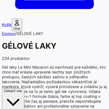
Košík
Účet
Domov
/
GÉLOVÉ LAKY
GÉLOVÉ LAKY
234
produktov
Gél laky Le Mini Macaron sú navrhnuté pre každého, kto
chce mať krásne upravené nechty bez zložitých
postupov, častých návštev salónu a zdĺhavého
lakovania. Najčastejšou požiadavkou zákazníčok je
manikúra, ktorá vydrží, vyzerá prirodzene a zvládnu ju aj
doma a práve na to je tento gél lak vytvorený. Vďaka
Zobraziť viac
praktickej 3-v-1 formule (báza, farba aj top coating v
jednom) šetríte čas aj peniaze, pretože nepotrebujete
viacero produktov ani profesionálne vybavenie na