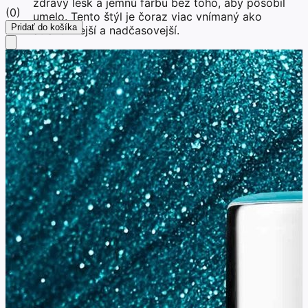
zdravý lesk a jemnú farbu bez toho, aby pôsobil
(
0
)
umelo. Tento štýl je čoraz viac vnímaný ako
Pridať do košíka
atraktívnejší a nadčasovejší.
Gél lak pre ženy, ktoré vystupujú v televízii,
streamujú alebo tvoria online obsah: detail záberu
rúk na kamere je dnes bežný, pri prezentáciách,
unboxingoch, líčení či pri práci na notebooku.
Prirodzene lesklé, upravené nechty bez prehnanej
dĺžky pôsobia profesionálne a esteticky aj na
videu. Gél lak zabezpečí jednotný, čistý vzhľad bez
rušivých prvkov.
Gél lak pre ženy, ktoré chcú pôsobiť žensky,
sebavedomo a sexi: v roku 2026 je sexy práve
prirodzenosť. Jemne upravené, lesklé nechty v
nude, ružových alebo mliečnych tónoch pôsobia
sofistikovane a žensky. Mnohé ženy dnes
uprednostňujú tento štýl pred výraznými, extrémne
dlhými nechtami, ktoré môžu pôsobiť neprirodzene.
Menej je viac a práve prirodzená manikúra
podčiarkne osobnosť bez toho, aby ju prehlušila.