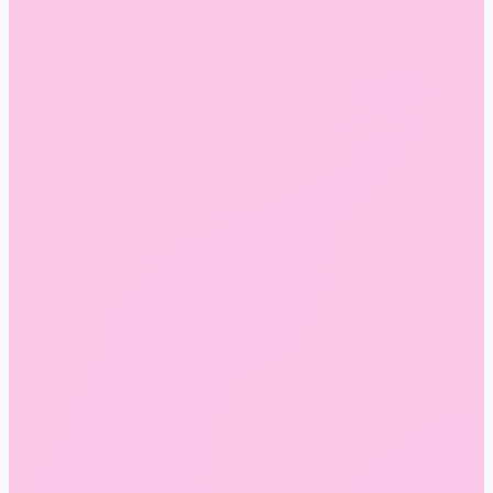
finish podobný lesku na pery.
Short square nails: krátke nechty so štvorcovým
tvarom, praktické a veľmi aktuálne.
Soft almond: jemne mandľový tvar, ktorý opticky
predlžuje prsty a pôsobí elegantne.
Minimal dot nails: minimalistické bodky ako
nenápadný, ale štýlový detail.
Tone-on-tone nails: kombinácia viacerých odtieňov
jednej farby pre sofistikovaný efekt.
Kde sa hodia gél laky
Jednou z najčastejších otázok pri výbere farby je: kam
sa mi tento gél lak hodí? Ženy dnes nehľadajú len pekný
odtieň, ale aj istotu, že bude vhodný na konkrétnu
príležitosť. Práve preto patria medzi najvyhľadávanejšie
frázy napríklad lak na stužkovú, lak na party, lak do
práce, lak do školy, lak na pohovor, elegantný gél lak,