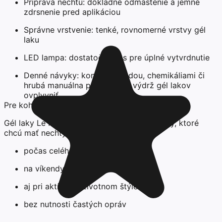
Príprava nechtu: dôkladné odmastenie a jemné
zdrsnenie pred aplikáciou
Správne vrstvenie: tenké, rovnomerné vrstvy gél
laku
LED lampa: dostatočný čas pre úplné vytvrdnutie
Denné návyky: kontakt s vodou, chemikáliami či
hrubá manuálna práca môžu výdrž gél lakov
ovplyvniť.
Pre koho je výdrž gél lakov ideálna?
Gél laky Le Mini Macaron sú vhodné pre ženy, ktoré
chcú mať nechty upravené:
počas celého pracovného týždňa
na víkendy a spoločenské udalosti
aj pri aktívnom životnom štýle
bez nutnosti častých opráv