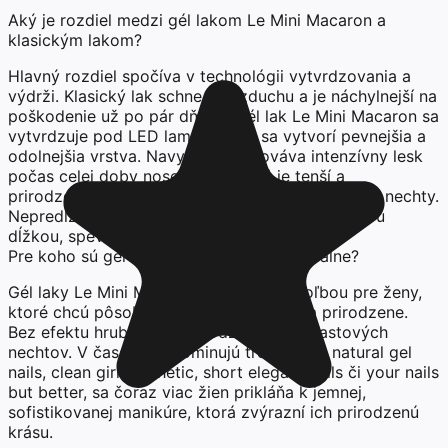
Aký je rozdiel medzi gél lakom Le Mini Macaron a
klasickým lakom?
Hlavný rozdiel spočíva v technológii vytvrdzovania a
výdrži. Klasický lak schne na vzduchu a je náchylnejší na
poškodenie už po pár dňoch. Gél lak Le Mini Macaron sa
vytvrdzuje pod LED lampou, čím sa vytvorí pevnejšia a
odolnejšia vrstva. Navyše si zachováva intenzívny lesk
počas celej doby nosenia. Zároveň je tenší a
prirodzenejší než modelované gélové či akrylové nechty.
Nepredlžuje necht, ale pracuje s jeho prirodzenou
dĺžkou, spevňuje ho a zvýrazňuje jeho tvar.
Pre koho sú gél laky Le Mini Macaron ideálne?
Gél laky Le Mini Macaron sú ideálnou voľbou pre ženy,
ktoré chcú pôsobiť upravene, moderne a prirodzene.
Bez efektu hrubých, neprirodzených či plastových
nechtov. V čase, keď dominujú trendy ako natural gel
nails, clean girl aesthetic, short elegant nails či your nails
but better, sa čoraz viac žien prikláňa k jemnej,
sofistikovanej manikúre, ktorá zvýrazní ich prirodzenú
krásu.