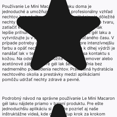
Používanie Le Mini Macaron gél laku doma je
jednoduché a umožňuje dosiahnuť profesionálny vzhľad
nechtov bez návštevy salónu. Pred aplikáciou je dôležité
nechty jemne upraviť, zapilovať do požadovaného tvaru,
zatlačiť kožičku a povrch nechtu odmastiť, aby lak
lepšie priľnul. Následne naneste tenkú vrstvu gél laku a
vytvrdzujte ju v LED lampe podľa odporúčaného času. V
prípade potreby aplikujte druhú vrstvu pre intenzívnejšiu
farbu a opäť nechajte vytvrdnúť. Kľúčom k dlhej výdrži je
nanášať lak v tenkých vrstvách a vyhnúť sa kontaktu s
kožou. Na odstránenie použite špeciálny remover alebo
acetónové zábaly, ktoré gél lak šetrne uvoľnia bez
nadmerného poškodenia nechtov. Pravidelná hydratácia
nechtového okolia a prestávky medzi aplikáciami
pomôžu udržať nechty zdravé a pevné.
Podrobný návod na správne používanie Le Mini Macaron
gél laku nájdete priamo v balení produktu. Pre ešte
jednoduchšiu aplikáciu si môžete pozrieť aj naše
inštruktážne videá, kde celý postup krok za krokom