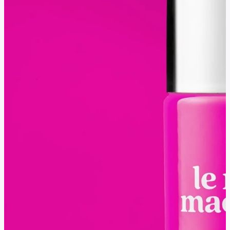
približne 10 až 14 dní bez výrazných známok
opotrebenia, v závislosti od životného štýlu a správnej
prípravy nechtov.
Prečo si vybrať Le Mini Macaron gél laky?
Gél laky Le Mini Macaron sú ideálnou voľbou pre ženy,
ktoré chcú mať upravené nechty bez zbytočnej námahy
a zároveň preferujú prirodzený, elegantný vzhľad. Ich
najväčšou výhodou je kombinácia jednoduchosti a
profesionálneho výsledku, manikúru zvládnete aj doma,
no nechty budú pôsobiť čisto, lesklo a nadčasovo.
Veľkým benefitom je aj prirodzený efekt. Nechty
nepôsobia hrubo ani umelo, ale skôr ako vaše vlastné
len krajšie a upravenejšie. Práve tento nenápadný štýl
patrí medzi najatraktívnejšie aj z pohľadu okolia. Mnohí
muži totiž preferujú kratšie, prirodzene vyzerajúce
nechty pred výraznou modeláciou lepených gélových
nechtov. Výsledkom je krásna gélová manikúra, ktorá
pôsobí žensky, sofistikovane a zároveň nenútene. Preto
sa hodí na všetky príležitosti a nepôsobí “vulgárne” a
umelo. Le Mini Macaron zároveň reaguje na potreby
moderných žien: šetrí čas, znižuje závislosť od salónov a