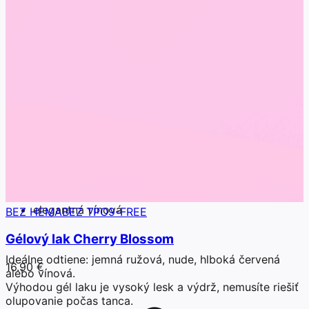
jemné nechty do kancelárie či trendy nechty na večer.
Gél laky sú univerzálne práve preto, že dokážu pôsobiť
prirodzene aj výrazne, podľa zvoleného odtieňa.
Lak na stužkovú (elegantné a slávnostné nechty)
Na stužkovú sa hodia farby, ktoré pôsobia žensky,
upravene a vydržia celý večer bez poškodenia.
Odporúčané štýly:
babyboomer nails
milky pink nails
jemná francúzska manikúra (micro french)
elegantná vínová
BEZ HEMA
BEZ TPO
9-FREE
Gélový lak Cherry Blossom
Ideálne odtiene: jemná ružová, nude, hlboká červená
16.90 €
alebo vínová.
Výhodou gél laku je vysoký lesk a výdrž, nemusíte riešiť
olupovanie počas tanca.