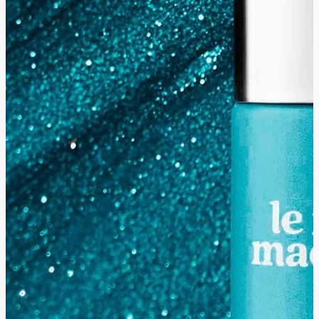
Gél lak pre aktívne ženy: krátke až stredne dlhé
nechty s gél lakom sú komfortné pri práci, športe
aj každodenných povinnostiach. Nezachytávajú sa,
neprekážajú a pritom zostávajú estetické.
Gél laky Le Mini Macaron sú ideálne pre ženy, ktoré chcú
vyzerať moderne, upravene a prirodzene, či už stojíte
pred kamerou, pracujete, tvoríte obsah, vychovávate
deti alebo jednoducho chcete mať krásne ruky bez
prehnaného predĺženia. V dobe, keď sú natural gel nails,
short elegant manicure a minimalistické nechty
považované za atraktívnejšie než extrémne modelované
nechty, predstavujú gél laky praktické a nadčasové
riešenie.
Sú gél laky Le Mini Macaron šetrné k nechtom?
Jednou z najčastejších otázok pred kúpou gél laku je, či
nepoškodzuje prirodzené nechty. Dobrá správa je, že
gél laky Le Mini Macaron sú pri správnej aplikácii a
šetrnom odstránení bezpečné pre nechtovú platničku.