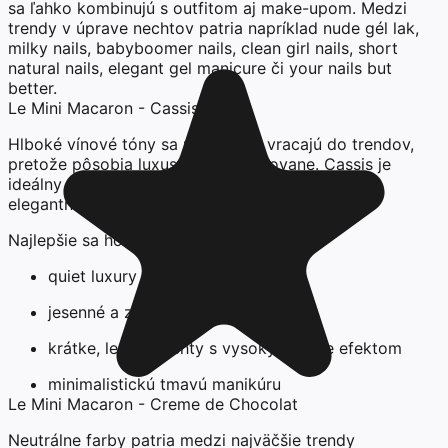
sa ľahko kombinujú s outfitom aj make-upom. Medzi
trendy v úprave nechtov patria napríklad nude gél lak,
milky nails, babyboomer nails, clean girl nails, short
natural nails, elegant gel manicure či your nails but
better.
Le Mini Macaron - Cassis
Hlboké vínové tóny sa pravidelne vracajú do trendov,
pretože pôsobia luxusne a sofistikovane. Cassis je
ideálny pre ženy, ktoré chcú výraznejšiu, no stále
elegantnú manikúru.
Najlepšie sa hodí na:
quiet luxury štýl nechtov
jesenné a zimné nechty
krátke, lesklé nechty s vysokým shine efektom
minimalistickú tmavú manikúru
Le Mini Macaron - Creme de Chocolat
Neutrálne farby patria medzi najväčšie trendy