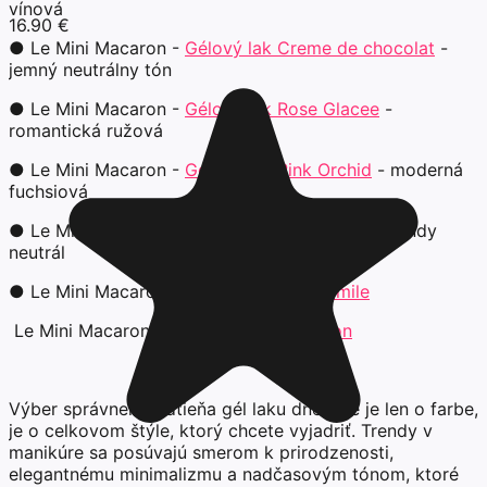
vínová
16.90 €
● Le Mini Macaron -
Gélový lak Creme de chocolat
-
jemný neutrálny tón
● Le Mini Macaron -
Gélový lak Rose Glacee
-
romantická ružová
● Le Mini Macaron -
Gélový lak Pink Orchid
- moderná
fuchsiová
● Le Mini Macaron -
Gélový lak Con Altura
- trendy
neutrál
● Le Mini Macaron -
Gélový lak Chamomile
Le Mini Macaron -
Gélový lak Persimmon
Výber správneho odtieňa gél laku dnes nie je len o farbe,
je o celkovom štýle, ktorý chcete vyjadriť. Trendy v
manikúre sa posúvajú smerom k prirodzenosti,
elegantnému minimalizmu a nadčasovým tónom, ktoré