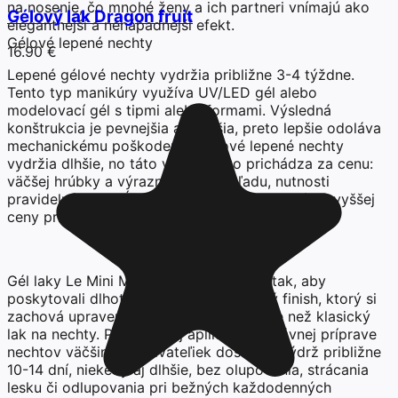
na nosenie, čo mnohé ženy a ich partneri vnímajú ako
Gélový lak Dragon fruit
elegantnejší a nenápadnejší efekt.
Gélové lepené nechty
16.90 €
Lepené gélové nechty vydržia približne 3-4 týždne.
Tento typ manikúry využíva UV/LED gél alebo
modelovací gél s tipmi alebo formami. Výsledná
konštrukcia je pevnejšia a hrubšia, preto lepšie odoláva
mechanickému poškodeniu. Gélové lepené nechty
vydržia dlhšie, no táto výdrž často prichádza za cenu:
väčšej hrúbky a výraznejšieho vzhľadu, nutnosti
pravidelného dopĺňania a opravovania v salóne, vyššej
ceny pri dlhodobom nosení.
Gél laky Le Mini Macaron sú navrhnuté tak, aby
poskytovali dlhotrvajúci, lesklý a odolný finish, ktorý si
zachová upravený vzhľad omnoho dlhšie než klasický
lak na nechty. Pri správnej aplikácii a správnej príprave
nechtov väčšina používateľiek dosahuje výdrž približne
10-14 dní, niekedy aj dlhšie, bez olupovania, strácania
lesku či odlupovania pri bežných každodenných