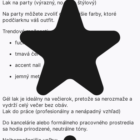
Lak na party (výrazný, no stále štýlový)
Na party môžete zvoliť odvážnejšie farby, ktoré
podčiarknu váš outfit.
Trendové možnosti:
fuchsiová alebo koralová
tmavá červená
accent nail
jemný metalický detail
Gél lak je ideálny na večierok, pretože sa nerozmaže a
vydrží celý večer bez obáv.
Lak do práce (profesionálny a nenápadný vzhľad)
Do kancelárie alebo formálneho pracovného prostredia
sa hodia prirodzené, neutrálne tóny.
Najbezpečnejšie voľby: