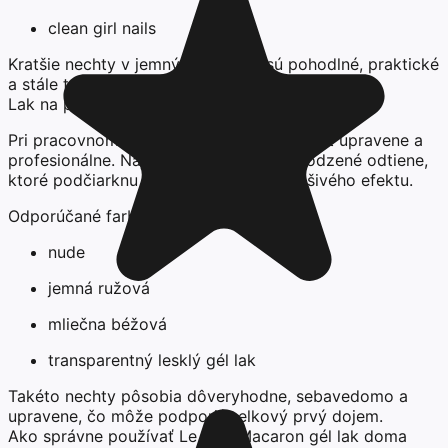
clean girl nails
Kratšie nechty v jemných farbách sú pohodlné, praktické
a stále trendy.
Lak na pohovor (sebavedomie bez prehnanosti)
Pri pracovnom pohovore je cieľom pôsobiť upravene a
profesionálne. Najlepšou voľbou sú prirodzené odtiene,
ktoré podčiarknu vašu osobnosť bez rušivého efektu.
Odporúčané farby:
nude
jemná ružová
mliečna béžová
transparentný lesklý gél lak
Takéto nechty pôsobia dôveryhodne, sebavedomo a
upravene, čo môže podporiť celkový prvý dojem.
Ako správne používať Le Mini Macaron gél lak doma