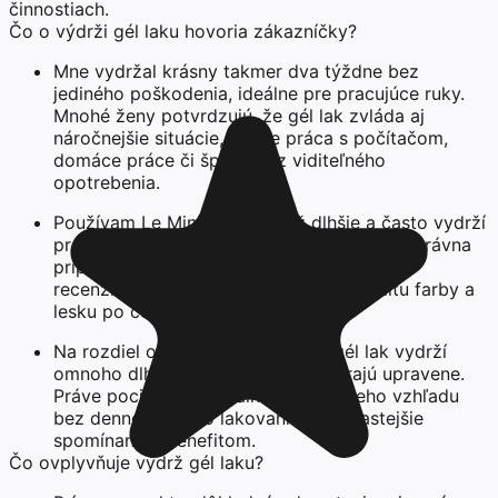
činnostiach.
Čo o výdrži gél laku hovoria zákazníčky?
Mne vydržal krásny takmer dva týždne bez
jediného poškodenia, ideálne pre pracujúce ruky.
Mnohé ženy potvrdzujú, že gél lak zvláda aj
náročnejšie situácie, ako je práca s počítačom,
domáce práce či šport, bez viditeľného
opotrebenia.
Používam Le Mini Macaron už dlhšie a často vydrží
presne 14 dní, stačí kvalitná LED lampa a správna
príprava. Tento názor sa často opakuje v
recenziách gél laku, ženy oceňujú stabilitu farby a
lesku po celé obdobie.
Na rozdiel od klasického laku mi gél lak vydrží
omnoho dlhšie a nechty stále vyzerajú upravene.
Práve pocit profesionálneho a sviežeho vzhľadu
bez dennodenného lakovania je najčastejšie
spomínaným benefitom.
Čo ovplyvňuje výdrž gél laku?