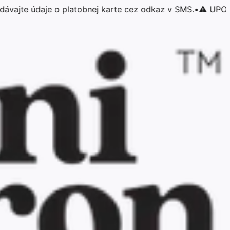
te údaje o platobnej karte cez odkaz v SMS.
•
⚠️ UPOZORNENI