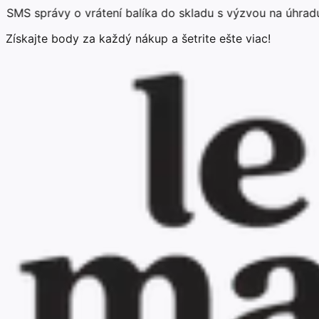
rávy o vrátení balíka do skladu s výzvou na úhradu popla
Získajte body za každý nákup a šetrite ešte viac!