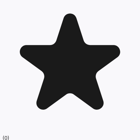
(
0
)