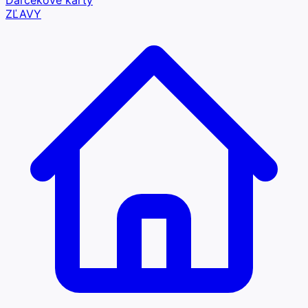
Darčekové karty
ZĽAVY