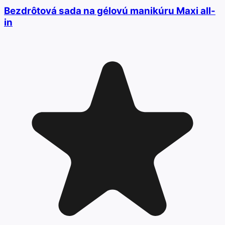
Bezdrôtová sada na gélovú manikúru Maxi all-
in