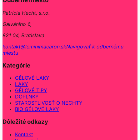
Odberné miesto
Patrícia Hecht, s.r.o.
Galvániho 6,
821 04, Bratislava
kontakt@leminimacaron.sk
Navigovať k odbernému
miestu
Kategórie
GÉLOVÉ LAKY
LAKY
GÉLOVÉ TIPY
DOPLNKY
STAROSTLIVOSŤ O NECHTY
BIO GÉLOVÉ LAKY
Dôležité odkazy
Kontakt