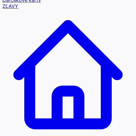
Darčekové karty
ZĽAVY