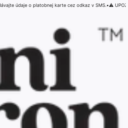
údaje o platobnej karte cez odkaz v SMS.
•
⚠️ UPOZORNENIE: